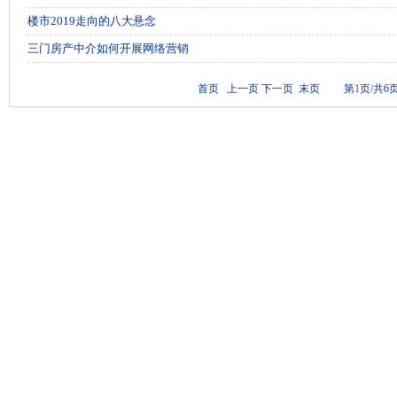
楼市2019走向的八大悬念
三门房产中介如何开展网络营销
首页 上一页
下一页
末页
第
1
页/共6