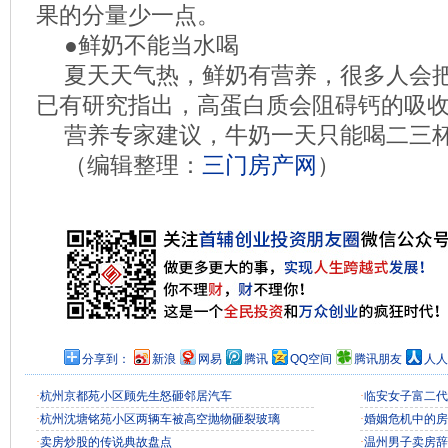
果的分量少一点。
●鲜奶不能当水喝
夏天天气热，鲜奶有营养，很多人会
已有研究指出，高蛋白质会阻碍钙的吸
营养专家建议，牛奶一天只能喝二三
（编辑整理：
三门房产网
）
分享到：
新浪
网易
腾讯
QQ空间
腾讯朋友
人人
·
杭州京都苑小区顾先生怒砸邻居汽车
·
临安女子富二代
·
杭州沈塘铭苑小区两辆车被高空抛物砸裂玻璃
·
婚姻危机中的房
·
卖房炒股的传说典故盘点
·
温州男子卖房辞