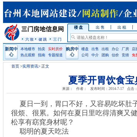
楼 盘
出 售
出 租
六 敖
健 跳
三 门
新闻中
本地楼市
拍卖
实时房价
购房中
楼盘
出售
出租
办公
厂房
店
心
心
热点观察
指南
专题报道
公司
中介
团购
估价
竞猜
免
首页
>实用资讯> 正文
夏季开胃饮食宝
来源：
作者：
发布时间：2014-7-17
点击
夏日一到，胃口不好，又容易吃坏肚
很烦、很累。如何在夏日里吃得清爽又
松享有窈窕身材呢？
聪明的夏天吃法