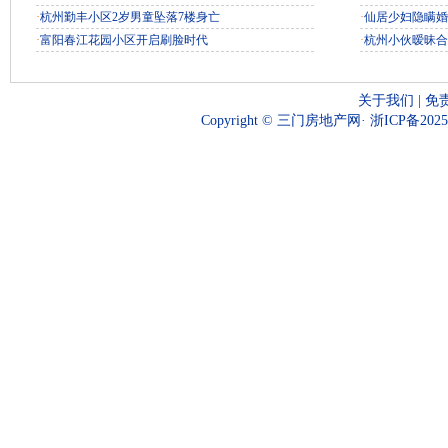
·
杭州勤丰小区2岁男童坠落7楼身亡
·
仙居少妇隐瞒婚
·
富阳春江花园小区开启刷脸时代
·
杭州小伙暧昧合
关于我们
|
免
Copyright © 三门房地产网·
浙ICP备2025