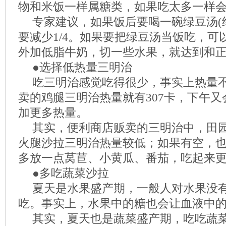
物和米饭一样属糖类，如果吃太多一样
专家建议，如果饭后要喝一碗绿豆汤(约
要减少1/4。如果要把绿豆汤当饭吃，可
外加低脂牛奶，切一些水果，就达到和
●选择低热量三明治
吃三明治感觉吃得很少，事实上热量
卖的鸡腿三明治热量就有307卡，下午
加更多热量。
其实，便利商店贩卖的三明治中，田
火腿沙拉三明治热量较低；如果有空，
多放一点莴苣、小黄瓜、番茄，吃起来
●多吃蔬菜沙拉
夏天是水果盛产期，一般人对水果没
吃。事实上，水果中的糖也会让血液中
其实，夏天也是蔬菜盛产期，吃吃蔬