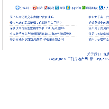
分享到：
新浪
网易
腾讯
QQ空间
腾讯朋友
人人
·
买了车库还要交车库物业费合理吗
·
临安女子富二代
·
楼市泡沫的深层逻辑，你都看明白了吗？
·
婚姻危机中的房
·
深圳璞岸花园别墅跳水降价 1500万买进降6
·
温州男子卖房辞
·
丈夫将千万房产遗赠同居保姆 二审改判遗嘱无效
·
仙居少妇隐瞒婚
·
好房靠秒杀 房东坐地加价 半夜谈价签合同
·
杭州小伙暧昧合
关于我们
|
免
Copyright © 三门房地产网·
浙ICP备2025