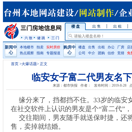
楼 盘
出 售
出 租
六 敖
健 跳
三 门
新闻中
本地楼市
拍卖
实时房价
购房中
楼盘
出售
出租
办公
厂房
店
心
心
热点观察
指南
专题报道
公司
中介
团购
估价
竞猜
免
首页
>火爆话题> 正文
临安女子富二代男友名下
来源：都市快报
作者：
发布时间：2019-8-28
缘分来了，挡都挡不住。33岁的临安
在社交软件上认识的男友是个“富二代”，
交往期间，男友随手就送保时捷，还将
售，卖掉就结婚。