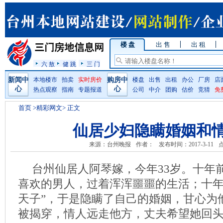
楼 盘
出 售
出 租
六 敖
健 跳
三 门
新闻中
本地楼市
拍卖
实时房价
购房中
楼盘
出售
出租
办公
厂房
店
心
心
热点观察
指南
专题报道
公司
中介
团购
估价
竞猜
免
首页
>精彩网文> 正文
仙居少妇隐瞒婚姻和
来源：台州晚报
作者：
发布时间：2017-3-11
台州仙居人阿琴嫁，今年33岁。十年
喜欢的男人，过着浑浑噩噩的生活；十年
天子”，于是隐瞒了自己的婚姻，甘心为
被揭穿，情人远走他方，丈夫希望她回