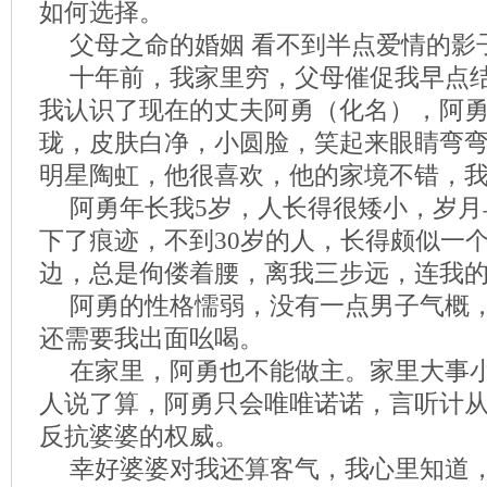
如何选择。
父母之命的婚姻 看不到半点爱情的影
十年前，我家里穷，父母催促我早点
我认识了现在的丈夫阿勇（化名），阿
珑，皮肤白净，小圆脸，笑起来眼睛弯
明星陶虹，他很喜欢，他的家境不错，
阿勇年长我5岁，人长得很矮小，岁月
下了痕迹，不到30岁的人，长得颇似一
边，总是佝偻着腰，离我三步远，连我
阿勇的性格懦弱，没有一点男子气概
还需要我出面吆喝。
在家里，阿勇也不能做主。家里大事
人说了算，阿勇只会唯唯诺诺，言听计
反抗婆婆的权威。
幸好婆婆对我还算客气，我心里知道