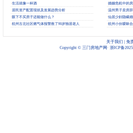
·
生活就像一杯酒
·
婚姻危机中的房
·
居民资产配置现状及发展趋势分析
·
温州男子卖房辞
·
眼下不买房子还能做什么？
·
仙居少妇隐瞒婚
·
杭州古北社区燃气体报警救了90岁独居老人
·
杭州小伙暧昧合
关于我们
|
免
Copyright © 三门房地产网·
浙ICP备2025