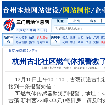
楼 盘
出 售
出 租
六 敖
健 跳
三 门
新闻中
本地楼市
拍卖
实时房价
购房中
楼盘
出售
出租
办公
厂房
店
心
心
热点观察
指南
专题报道
公司
中介
团购
估价
竞猜
免
首页
>精彩网文> 正文
杭州古北社区燃气体报警救了
来源：都市快报
作者：
发布时间：2019-12-13
12月10日上午10：10，古荡街道古
接到一条报警短信：
可燃气体传感器监测到报警，地址：×
古荡 新村西××幢×单元1楼厨房，请及时