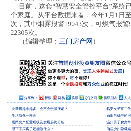
目前，这套“智慧安全管控平台”系统
个家庭。从平台数据来看，今年1月1日至今
次，其中烟雾报警19043次，可燃气报警
22305次。
（编辑整理：
三门房产网
）
分享到：
新浪
网易
腾讯
QQ空间
腾讯朋友
人人
·
次新房越来越多，会不会慢慢变老？
·
临安女子富二代
·
生活就像一杯酒
·
婚姻危机中的房
·
居民资产配置现状及发展趋势分析
·
温州男子卖房辞
·
眼下不买房子还能做什么？
·
仙居少妇隐瞒婚