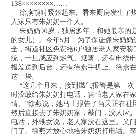
138××××××××……
徐燕顿时紧张起来。看来厨房发生了
人家只有朱奶奶一个人。
朱奶奶90岁，独居多年，和她最亲的
的女儿）。今年5月，为了保证像朱奶奶
全，街道社区免费给6户独居老人家安装
统，一旦感应到燃气、烟雾，还有电线
报发送到后台，还有徐燕手机上。徐燕
这一块。
“这几个月来，接到燃气报警是第一次
时没敢给朱奶奶打电话，害怕老人家在
情。”徐燕说，她马上报告了当天正在社
然后直接去了朱奶奶家，敲门，没人应
电话，外甥女说，老人家没在这里。又
门了。徐燕才放心地给朱奶奶打电话。