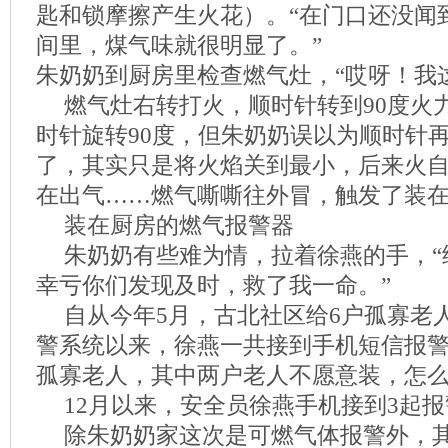
匙和锁摩擦产生火花）。“在门口还没闻
间里，煤气味就很明显了。”
朱奶奶到厨房里检查燃气灶，“哎呀！我
燃气灶右转打火，顺时针转到90度火
时针旋转90度，但朱奶奶误以为顺时针再
了，其实只是将火焰关到最小，后来火
在出气……燃气嘶嘶往外冒，触发了装
装在厨房的燃气报警器
朱奶奶有些难为情，拉着徐燕的手，“
幸亏你们发现及时，救了我一命。”
自从今年5月，古北社区给6户孤寡老
警系统以来，徐燕一共接到手机短信报警
孤寡老人，其中两户老人不愿意装，怎
12月以来，安全员徐燕手机接到3起
除朱奶奶家这次是可燃气体报警外，