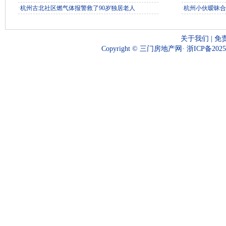
·
杭州古北社区燃气体报警救了90岁独居老人
·
杭州小伙暧昧合
关于我们
|
免
Copyright © 三门房地产网·
浙ICP备2025