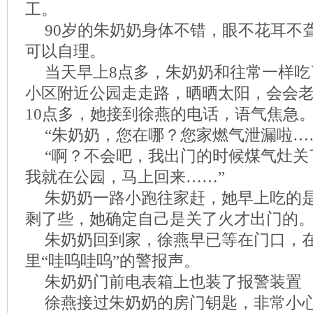
工。
90岁的朱奶奶身体不错，眼不花耳不
可以自理。
当天早上8点多，朱奶奶和往常一样吃
小区附近公园走走路，晒晒太阳，会会
10点多，她接到徐燕的电话，语气焦急
“朱奶奶，您在哪？您家燃气泄漏啦…
“啊？不会吧，我出门的时候煤气灶关
我就在公园，马上回来……”
朱奶奶一路小跑往家赶，她早上吃的
剩了些，她确定自己是关了火才出门的
朱奶奶回到家，徐燕早已等在门口，
里“哇呜哇呜”的警报声。
朱奶奶门前电表箱上也装了报警装置
徐燕接过朱奶奶的房门钥匙，非常小