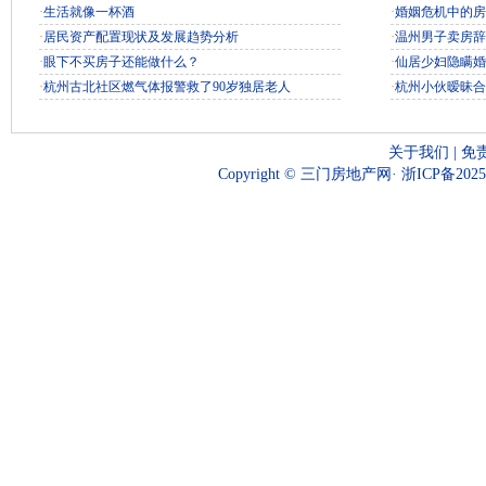
·
生活就像一杯酒
·
婚姻危机中的房
·
居民资产配置现状及发展趋势分析
·
温州男子卖房辞
·
眼下不买房子还能做什么？
·
仙居少妇隐瞒婚
·
杭州古北社区燃气体报警救了90岁独居老人
·
杭州小伙暧昧合
关于我们
|
免
Copyright © 三门房地产网·
浙ICP备2025