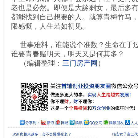
老也是必然。即便是大龄剩女，最后多
都能找到自己想要的人。就算青梅竹马
限感慨，人生若如初见。
世事难料，谁能说个准数？生命在于
谁要青春赌明天，明天又是何其多？
（编辑整理：
三门房产网
）
分享到：
新浪
网易
腾讯
QQ空间
腾讯朋友
人人
·
次新房越来越多，会不会慢慢变老？
·
临安女子富二代