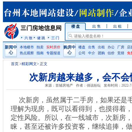
楼 盘
出 售
出 租
六 敖
健 跳
三 门
新闻中
本地楼市
拍卖
实时房价
购房中
楼盘
出售
出租
办公
厂房
店
心
心
热点观察
指南
专题报道
公司
中介
团购
估价
竞猜
免
首页
>精彩网文> 正文
次新房越来越多，会不会
来源：首辅房地产
作者：俏说纷纭
发布时间：2022-7-
次新房，虽然属于二手房，如果还是
理解为现房，既可以看得到，也摸得着
定性风险。所以，在一线城市，次新房
睐，甚至还被许多投资客，继续追捧，